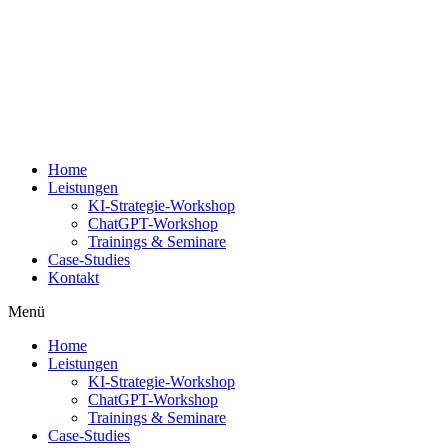
Zum
Inhalt
springen
Home
Leistungen
KI-Strategie-Workshop
ChatGPT-Workshop
Trainings & Seminare
Case-Studies
Kontakt
Menü
Home
Leistungen
KI-Strategie-Workshop
ChatGPT-Workshop
Trainings & Seminare
Case-Studies