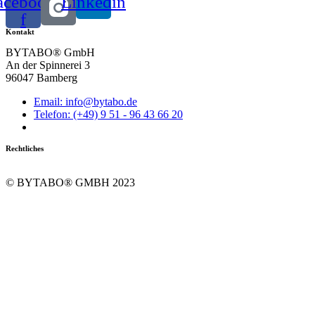
acebook-
Linkedin
f
Kontakt
BYTABO® GmbH
An der Spinnerei 3
96047 Bamberg
Email: info@bytabo.de
Telefon: (+49) 9 51 - 96 43 66 20
Rechtliches
Impressum
Datenschutz
© BYTABO® GMBH 2023