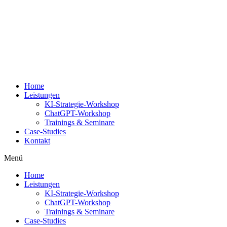
Zum
Inhalt
springen
Home
Leistungen
KI-Strategie-Workshop
ChatGPT-Workshop
Trainings & Seminare
Case-Studies
Kontakt
Menü
Home
Leistungen
KI-Strategie-Workshop
ChatGPT-Workshop
Trainings & Seminare
Case-Studies